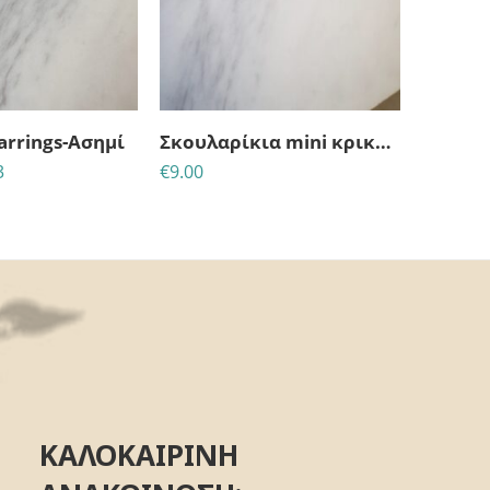
1
45
11
ΕΣ
MINS
ΔΕΥΤ
earrings-Ασημί
Σκουλαρίκια mini κρικάκια κρεμαστή ροζ καρδιά
3
€
9.00
€
13.00
ΚΑΛΟΚΑΙΡΙΝΗ