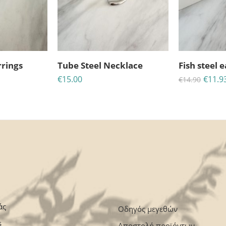
45
11
23
2
MINS
ΔΕΥΤ
ΗΜΈΡΕΣ
ΩΡ
rrings
Tube Steel Necklace
Fish steel 
€
15.00
€
11.9
€
14.90
άς
Οδηγός μεγεθών
s
Αποστολή προϊόντων