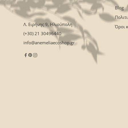
Blog
Πολιτ
Λ. Ειρήνης 9, Ηλιούπολη
Όροι 
(+30) 21 30496440
info@anemeliaecoshop.gr