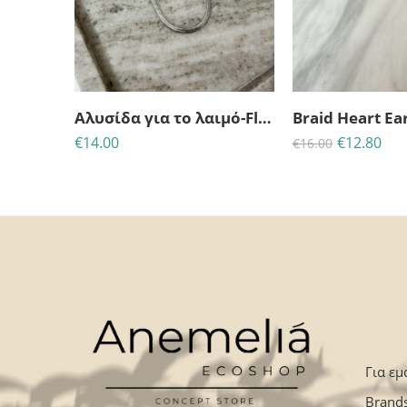
23
21
ΗΜΈΡΕΣ
ΩΡΕΣ
Αλυσίδα για το λαιμό-Flat Snake-Ασημί
Braid Heart Ea
€
14.00
€
12.80
€
16.00
Για εμ
Brand