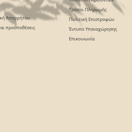
Τρόποι Πληρωμής
ική Απορρήτου
Πολιτική Επιστροφών
και προϋποθέσεις
Έντυπο Υπαναχώρησης
Επικοινωνία