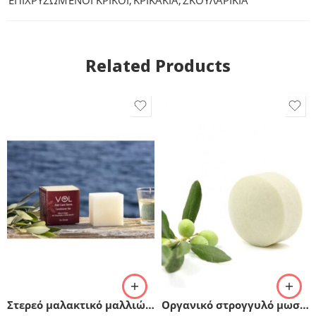
ΕΠΙΧΡΥΣΩΜΈΝΟΙ ΚΡΙΚΟΙ
,
ΚΡΙΚΑΚΙΑ
,
ΣΚΟΥΛΑΡΙΚΙΑ
Related Products
Στερεό μαλακτικό μαλλιών με ελαιόλαδο & αργκάν
Οργανικό στρογγυλό μωσαϊκό σαπούνι ελαιόλαδο & αλάτι – BIO (50gr)