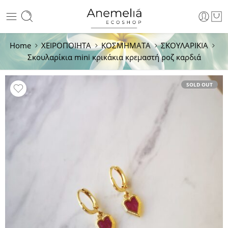
Home
ΧΕΙΡΟΠΟΙΗΤΑ
ΚΟΣΜΗΜΑΤΑ
ΣΚΟΥΛΑΡΙΚΙΑ
Σκουλαρίκια mini κρικάκια κρεμαστή ροζ καρδιά
SOLD OUT