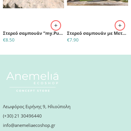
Στερεό σαμπουάν “my.Purple”-silver για ξανθά και γκρίζα μαλλιά
Στερεό σαμπουάν με Μετάξι & Τσουκνίδα
€
8.50
€
7.90
Λεωφόρος Ειρήνης 9, Ηλιούπολη
(+30) 21 30496440
info@anemeliaecoshop.gr