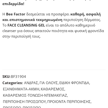
επιδερμίδα!
Η
Bee Factor
δεσμεύεται να προσφέρει
καθαρή, ασφαλή
και επιστημονικά τεκμηριωμένη
περιποίηση δέρματος.
Το
FACE CLEANSING GEL
είναι το απόλυτο καθημερινό
cleanser για όσους απαιτούν ποιότητα και φυσική φροντίδα
στην περιποίησή τους.
SKU:
BF31904
Categories:
ΑΝΔΡΑΣ
,
ΓΙΑ ΟΛΟΥΣ
,
ΕΙΔΙΚΗ ΦΡΟΝΤΙΔΑ
,
ΕΞΑΝΘΗΜΑΤΑ-ΑΚΜΗ
,
ΚΑΘΑΡΙΣΜΟΣ
,
ΚΑΘΑΡΙΣΜΟΣ-ΤΟΝΩΣΗ-ΝΤΕΜΑΚΙΓΙΑΖ
,
ΠΕΡΙΠΟΙΗΣΗ ΠΡΟΣΩΠΟY
,
ΠΡΟΙΟΝΤΑ ΠΕΡΙΠΟΙΗΣΗΣ
,
ΠΡΟΣΩΠΟ
,
ΠΡΟΣΩΠΟ