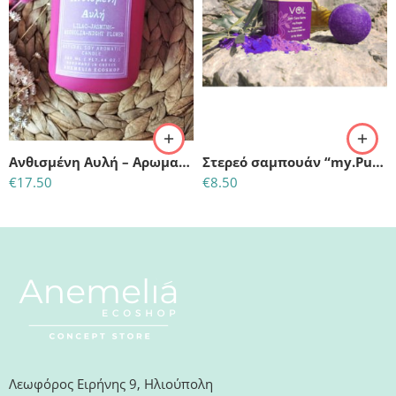
Ανθισμένη Αυλή – Αρωματικό κερί σόγιας
Στερεό σαμπουάν “my.Purple”-silver για ξανθά και γκρίζα μαλλιά
€
17.50
€
8.50
Λεωφόρος Ειρήνης 9, Ηλιούπολη