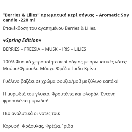
“Berries & Lilies” αρωματικό κερί σόγιας – Aromatic Soy
candle -220 ml
Επανέκδοση του αγαπημένου Berries & Lilies.
♥Spring
Edition♥
BERRIES – FREESIA – MUSK – IRIS – LILIES
100% Φυσικό χειροποίητο κερί σόγιας με αρωματικές νότες:
Μούρα/Φράουλα-Μόσχο-Φρέζια-Ίριδα-Κρίνο
Γυάλινο βαζάκι σε χρώμα φούξια/μοβ με ξύλινο καπάκι!
Η μυρωδιά του γλυκιά. Φρουτένια και φλοράλ! Έντονη
φραουλένια μυρωδιά!
Πιο αναλυτικά οι νότες του:
Κορυφή: Φράουλας, Φρέζια, Ίριδα