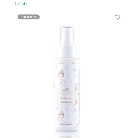
€
7.50
SOLD OUT