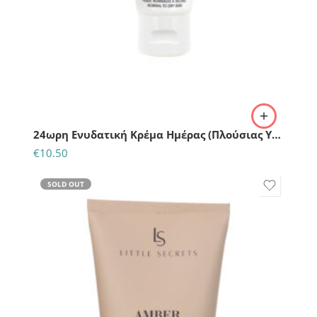
24ωρη Ενυδατική Κρέμα Ημέρας (Πλούσιας Υφής) – Με βιολογική αλόη 50ml-So Bio etic
€
10.50
SOLD OUT