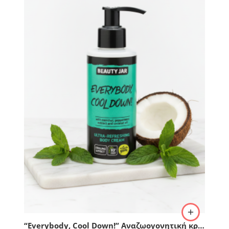
“Everybody, Cool Down!” Αναζωογονητική κρέμα σώματος, Beauty Jar 150ml