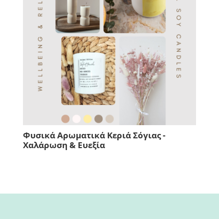
Φυσικά Αρωματικά Κεριά Σόγιας -
Μήπ
Χαλάρωση & Ευεξία
πάν
την