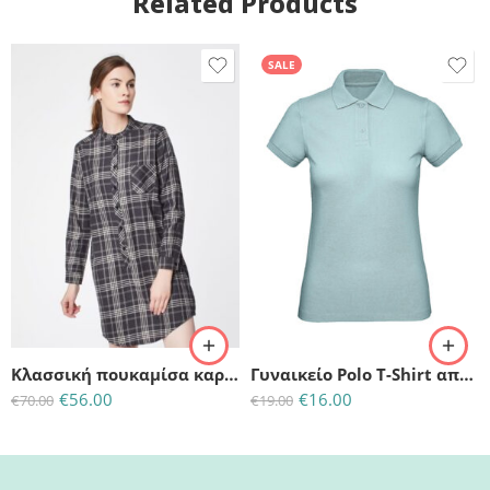
Related Products
SALE
L
(L)-UK:14-EU:42
M
(M)-UK:12-EU:40
S
Κλασσική πουκαμίσα καρό από οργανικό βαμβάκι – Classic Organic Cotton shirt
Γυναικείο Polo T-Shirt από 100% Οργανικό Βαμβάκι-Mint
€
56.00
€
16.00
€
70.00
€
19.00