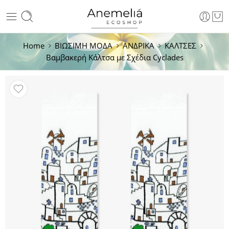
Home
ΒΙΩΣΙΜΗ ΜΟΔΑ
ΑΝΔΡΙΚΑ
ΚΑΛΤΣΕΣ
Βαμβακερή Κάλτσα με Σχέδια Cyclades