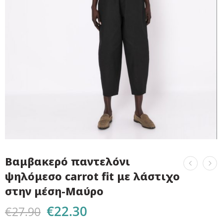
Βαμβακερό παντελόνι
ψηλόμεσο carrot fit με λάστιχο
στην μέση-Μαύρο
€
22.30
€
27.90