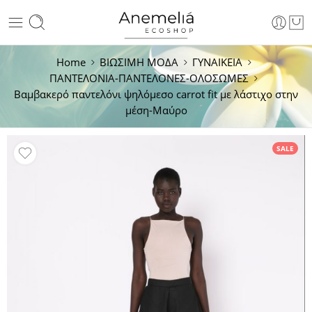
Home
ΒΙΩΣΙΜΗ ΜΟΔΑ
ΓΥΝΑΙΚΕΙΑ
ΠΑΝΤΕΛΟΝΙΑ-ΠΑΝΤΕΛΟΝΕΣ-ΟΛΟΣΩΜΕΣ
Βαμβακερό παντελόνι ψηλόμεσο carrot fit με λάστιχο στην
μέση-Μαύρο
SALE