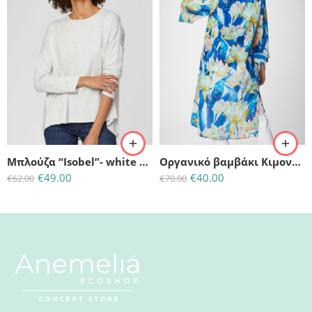
(M)-UK:10-EU:38
(M)-UK:12-EU:40
(S) -UK:8-EU:36
Μπλούζα “Isobel”- white stone
Oργανικό βαμβάκι Kιμονό-Φλοράλ Μπλε
€
49.00
€
40.00
€
62.00
€
70.00