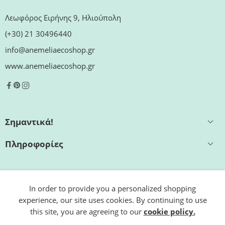
Λεωφόρος Ειρήνης 9, Ηλιούπολη
(+30) 21 30496440
info@anemeliaecoshop.gr
www.anemeliaecoshop.gr
Σημαντικά!
Πληροφορίες
Εξυπηρέτηση
In order to provide you a personalized shopping
experience, our site uses cookies. By continuing to use
Ωράριο καταστήματος
this site, you are agreeing to our
cookie policy.