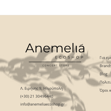
Για εμ
Brand
Blog
Πολιτ
Λ. Ειρήνης 9, Ηλιούπολη
Όροι 
(+30) 21 30496440
info@anemeliaecoshop.gr