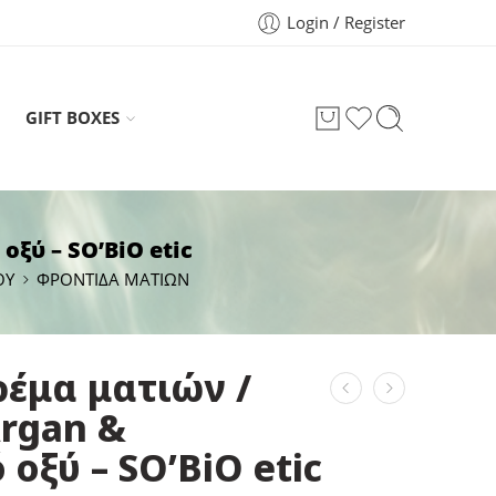
Login / Register
GIFT BOXES
ξύ – SO’BiO etic
ΟY
ΦΡΟΝΤΙΔΑ ΜΑΤΙΩΝ
ρέμα ματιών /
Argan &
οξύ – SO’BiO etic