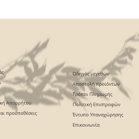
άς
Οδηγός μεγεθών
s
Αποστολή προϊόντων
Τρόποι Πληρωμής
ική Απορρήτου
Πολιτική Επιστροφών
και προϋποθέσεις
Έντυπο Υπαναχώρησης
Επικοινωνία