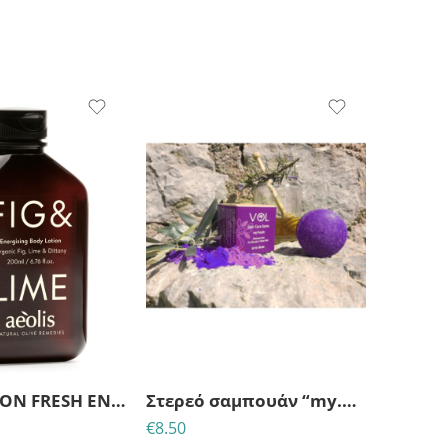
BODY LOTION FRESH ENERGIZING ΜΕ ΒΙΟΛΟΓΙΚΟ ΣΥΚΟ, ΜΟΣΧΟΛΕΜΟΝΟ & ΔΙΚΤΑΜΟ ΚΡΗΤΗΣ 200 ml
Στερεό σαμπουάν “my.Purple”-silver για ξανθά και γκρίζα μαλλιά
€
8.50
€
7.90