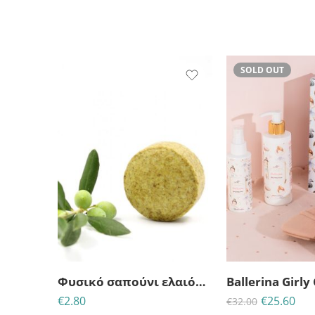
SOLD OUT
Φυσικό σαπούνι ελαιόλαδου με κανέλα & κουρκουμά
Ballerina Girly
€
2.80
€
25.60
€
32.00