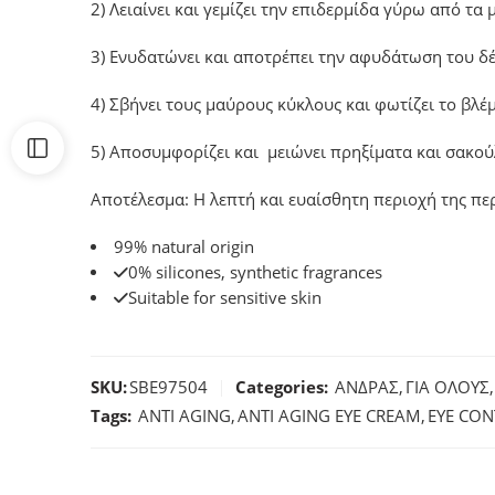
2) Λειαίνει και γεμίζει την επιδερμίδα γύρω από τα μ
3) Ενυδατώνει και αποτρέπει την αφυδάτωση του δ
4) Σβήνει τους μαύρους κύκλους και φωτίζει το βλέ
5) Αποσυμφορίζει και μειώνει πρηξίματα και σακού
Αποτέλεσμα: H λεπτή και ευαίσθητη περιοχή της πε
99% natural origin
0% silicones, synthetic fragrances
Suitable for sensitive skin
SKU:
SBE97504
Categories:
ΑΝΔΡΑΣ
,
ΓΙΑ ΟΛΟΥΣ
,
Tags:
ANTI AGING
,
ANTI AGING EYE CREAM
,
EYE CO