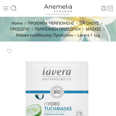
Home
ΠΡΟΙΟΝΤΑ ΠΕΡΙΠΟΙΗΣΗΣ
ΓΙΑ ΟΛΟΥΣ
ΠΡΟΣΩΠΟ
ΠΕΡΙΠΟΙΗΣΗ ΠΡΟΣΩΠΟY
ΜΑΣΚΕΣ
Μάσκα ενυδάτωσης Προσώπου – Lavera 1 τμχ