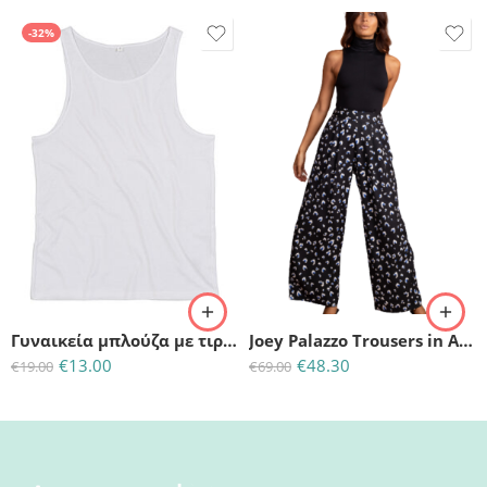
-32%
UK:10-(Small)
UK:12-(Medium)
Γυναικεία μπλούζα με τιράντα από 100% Οργανικό Βαμβάκι-Λευκή
Joey Palazzo Trousers in Abstract Skin White on Black
€
13.00
€
48.30
€
19.00
€
69.00