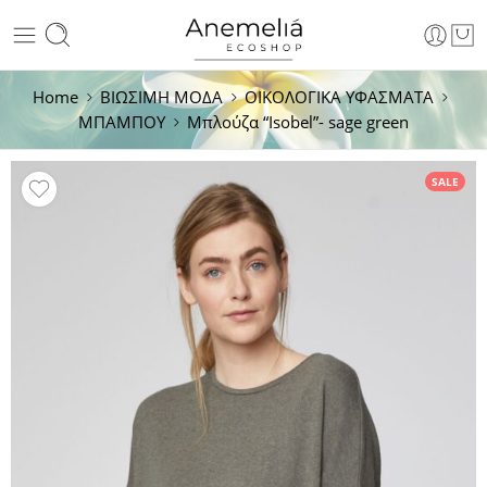
Home
ΒΙΩΣΙΜΗ ΜΟΔΑ
ΟΙΚΟΛΟΓΙΚΑ ΥΦΑΣΜΑΤΑ
ΜΠΑΜΠΟΥ
Μπλούζα “Isobel”- sage green
SALE