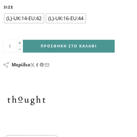
SIZE
(L)-UK:14-EU:42
(L)-UK:16-EU:44
ΠΡΟΣΘΉΚΗ ΣΤΟ ΚΑΛΆΘΙ
Μερίδιο