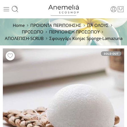
Home
ΠΡΟΙΟΝΤΑ ΠΕΡΙΠΟΙΗΣΗΣ
ΓΙΑ ΟΛΟΥΣ
ΠΡΟΣΩΠΟ
ΠΕΡΙΠΟΙΗΣΗ ΠΡΟΣΩΠΟY
ΑΠΟΛΕΠΙΣΗ-SCRUB
Σφουγγάρι Konjac Sponge-Lamazuna
SOLD OUT