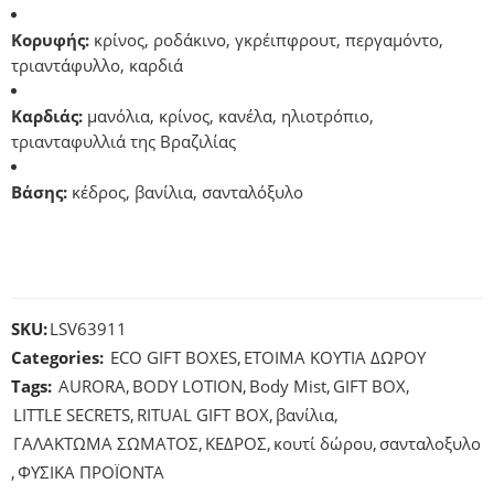
Κορυφής:
κρίνος, ροδάκινο, γκρέιπφρουτ, περγαμόντο,
τριαντάφυλλο, καρδιά
Καρδιάς:
μανόλια, κρίνος, κανέλα, ηλιοτρόπιο,
τριανταφυλλιά της Βραζιλίας
Βάσης:
κέδρος, βανίλια, σανταλόξυλο
SKU:
LSV63911
Categories:
ECO GIFT BOXES
,
ETOIMA KOYTIA ΔΩΡΟΥ
Tags:
AURORA
,
BODY LOTION
,
Body Mist
,
GIFT BOX
,
LITTLE SECRETS
,
RITUAL GIFT BOX
,
βανίλια
,
ΓΑΛΑΚΤΩΜΑ ΣΩΜΑΤΟΣ
,
ΚΕΔΡΟΣ
,
κουτί δώρου
,
σανταλοξυλο
,
ΦΥΣΙΚΑ ΠΡΟΪΟΝΤΑ