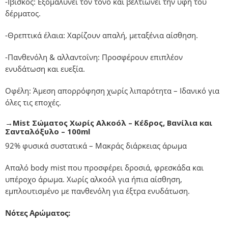
-Ιβίσκος: Εξομαλύνει τον τόνο και βελτιώνει την υφή του
δέρματος.
-Θρεπτικά έλαια: Χαρίζουν απαλή, μεταξένια αίσθηση.
-Πανθενόλη & αλλαντοΐνη: Προσφέρουν επιπλέον
ενυδάτωση και ευεξία.
Οφέλη: Άμεση απορρόφηση χωρίς λιπαρότητα – Ιδανικό για
όλες τις εποχές.
→Mist Σώματος Χωρίς Αλκοόλ –
Kέδρος, Bανίλια και
Σανταλόξυλο
– 100ml
92% φυσικά συστατικά – Μακράς διάρκειας άρωμα
Απαλό body mist που προσφέρει δροσιά, φρεσκάδα και
υπέροχο άρωμα. Χωρίς αλκοόλ για ήπια αίσθηση,
εμπλουτισμένο με πανθενόλη για έξτρα ενυδάτωση.
Νότες Αρώματος: