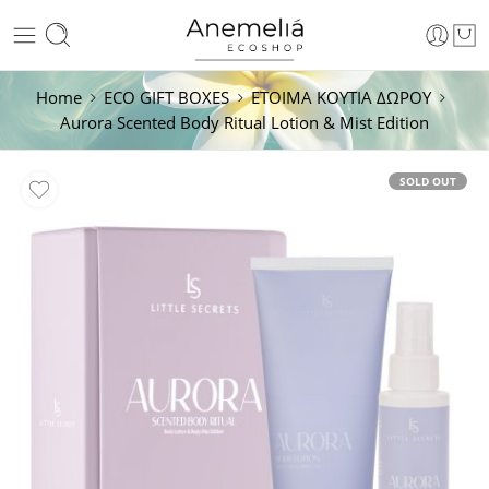
Home
ECO GIFT BOXES
ETOIMA KOYTIA ΔΩΡΟΥ
Aurora Scented Body Ritual Lotion & Mist Edition
SOLD OUT