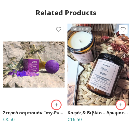
Related Products
SOLD OUT
Στερεό σαμπουάν “my.Purple”-silver για ξανθά και γκρίζα μαλλιά
Καφές & Βιβλίο – Αρωματικό κερί σόγιας
€
8.50
€
16.50