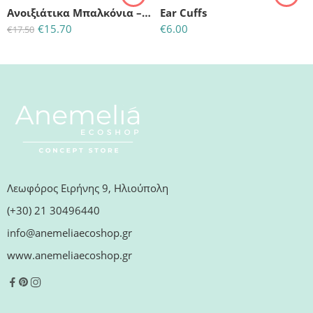
Aνοιξιάτικα Μπαλκόνια – Αρωματικό κερί σόγιας
Ear Cuffs
€
15.70
€
6.00
€
17.50
Λεωφόρος Ειρήνης 9, Ηλιούπολη
(+30) 21 30496440
info@anemeliaecoshop.gr
www.anemeliaecoshop.gr