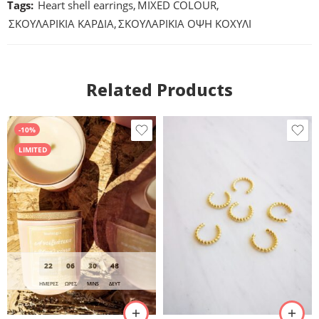
Tags:
Heart shell earrings
,
MIXED COLOUR
,
ΣΚΟΥΛΑΡΙΚΙΑ ΚΑΡΔΙΑ
,
ΣΚΟΥΛΑΡΙΚΙΑ ΟΨΗ ΚΟΧΥΛΙ
Related Products
-10%
LIMITED
22
06
30
47
ΗΜΈΡΕΣ
ΩΡΕΣ
MINS
ΔΕΥΤ