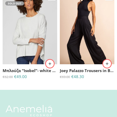
SOLD OUT
(M)-UK:12-EU:40
UK:14-(Large)
Μπλούζα “Isobel”- white stone
Joey Palazzo Trousers in Black
€
49.00
€
48.30
€
62.00
€
69.00