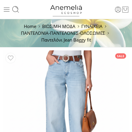
Home
ΒΙΩΣΙΜΗ ΜΟΔΑ
ΓΥΝΑΙΚΕΙΑ
ΠΑΝΤΕΛΟΝΙΑ-ΠΑΝΤΕΛΟΝΕΣ-ΟΛΟΣΩΜΕΣ
Παντελόνι Jean Baggy fit
SALE