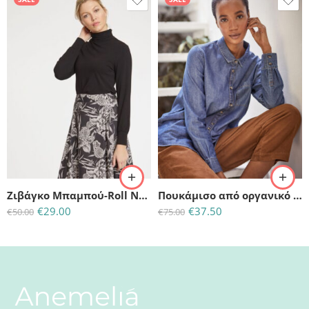
(L)-UK:14-EU:42
(L)-UK:16-EU:44
(S) -UK:8-EU:36
Ζιβάγκο Μπαμπού-Roll Neck Bamboo Top-Black
Πουκάμισο από οργανικό βαμβάκι (τύπου τζιν)-GOTS Organic Cotton Chambray Shirt
€
29.00
€
37.50
€
50.00
€
75.00