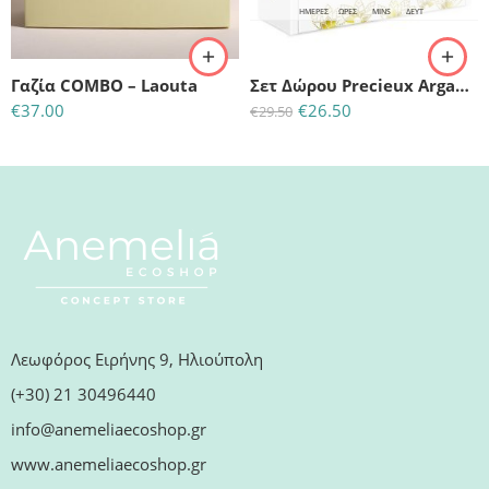
ΗΜΈΡΕΣ
ΩΡΕΣ
MINS
ΔΕΥΤ
Γαζία COMBO – Laouta
Σετ Δώρου Precieux Argan – So BIO Etic (50ml κρέμα προσώπου + 30ml ορός προσώπου)
€
37.00
€
26.50
€
29.50
Λεωφόρος Ειρήνης 9, Ηλιούπολη
(+30) 21 30496440
info@anemeliaecoshop.gr
www.anemeliaecoshop.gr