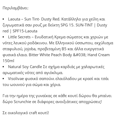
Περιλαμβάνει:
Laouta – Sun Tint- Dusty Red. Κατάλληλο για χείλη και
ζυγωματικά σαν ρουζ με δείκτη SPG 15.
SUN-TINT | Dusty
red | SPF15-Laouta
Little Secrets – Ενυδατική Κρεμα σώματος και χεριών με
νότες λευκού ροδάκινου. Με Ελληνικού ύσσωπου, εκχύλισμα
σταφυλιού, jojoba, προβιταμίνη Β5 και άλλα ευεργετικά
φυσικά ελαια.
Bitter White Peach Body &#038; Hand Cream
150ml
Natural Soy Candle Σε σχήμα καρδιάς με χαλαρωτικές
αρωματικές νότες από αγιόκλιμα.
Visolivae φυσικό σαπούνι ελαιόλαδου με κρασί και τσάι
του ωουνού για σώμα και χέρια.
Για την ημέρα της γυναίκας σε κάθε κουτί δώρου θα μπαίνει
δώρο Scrunchie σε διάφορες ανοιξιάτικες αποχρώσεις!
Σε οικολογικό craft κουτί!